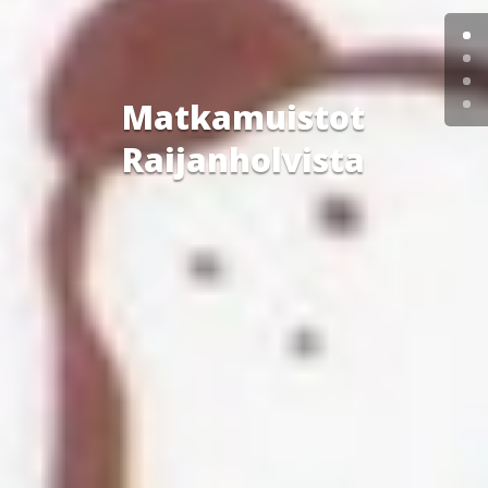
Matkamuistot
Raijanholvista