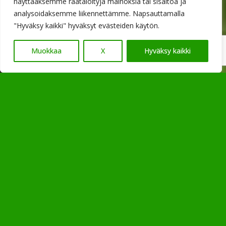
näyttääksemme räätälöityjä mainoksia tai sisältöä ja
analysoidaksemme liikennettämme. Napsauttamalla
"Hyväksy kaikki" hyväksyt evästeiden käytön.
Muokkaa
X
Hyväksy kaikki
Matkamuistot
Raijanholvista
Raijanholvista löydät laadukkaat ja
persoonalliset matkamuistot, jotka tuovat
palan Parkanoa ja Geopark-aluetta mukaasi
kotiin. Valikoimamme sopii niin ohikulkijoille,