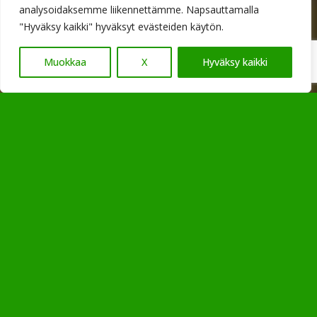
analysoidaksemme liikennettämme. Napsauttamalla
"Hyväksy kaikki" hyväksyt evästeiden käytön.
Muokkaa
X
Hyväksy kaikki
Theme Evenings and
Theme Days in Parkano
Raijanholvi organizes memorable theme
evenings and theme days in Parkano tailored
to your wishes. We plan and carry out events
around a chosen theme, whether it is a