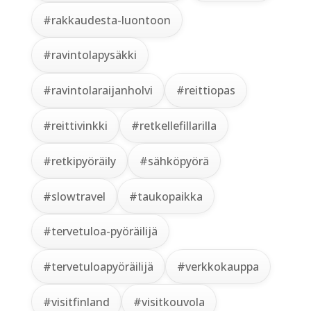
#rakkaudesta-luontoon
#ravintolapysäkki
#ravintolaraijanholvi
#reittiopas
#reittivinkki
#retkellefillarilla
#retkipyöräily
#sähköpyörä
#slowtravel
#taukopaikka
#tervetuloa-pyöräilijä
#tervetuloapyöräilijä
#verkkokauppa
#visitfinland
#visitkouvola