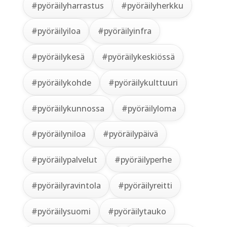
#pyöräilyharrastus
#pyöräilyherkku
#pyöräilyiloa
#pyöräilyinfra
#pyöräilykesä
#pyöräilykeskiössä
#pyöräilykohde
#pyöräilykulttuuri
#pyöräilykunnossa
#pyöräilyloma
#pyöräilyniloa
#pyöräilypäivä
#pyöräilypalvelut
#pyöräilyperhe
#pyöräilyravintola
#pyöräilyreitti
#pyöräilysuomi
#pyöräilytauko