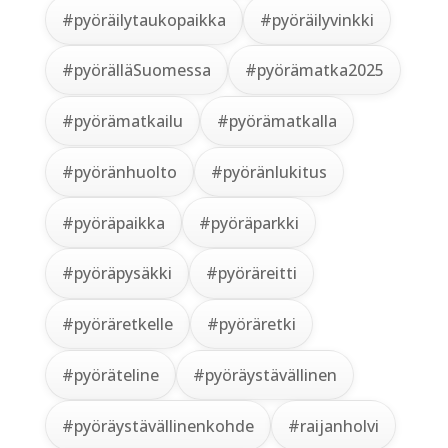
#pyöräilytaukopaikka
#pyöräilyvinkki
#pyörälläSuomessa
#pyörämatka2025
#pyörämatkailu
#pyörämatkalla
#pyöränhuolto
#pyöränlukitus
#pyöräpaikka
#pyöräparkki
#pyöräpysäkki
#pyöräreitti
#pyöräretkelle
#pyöräretki
#pyöräteline
#pyöräystävällinen
#pyöräystävällinenkohde
#raijanholvi