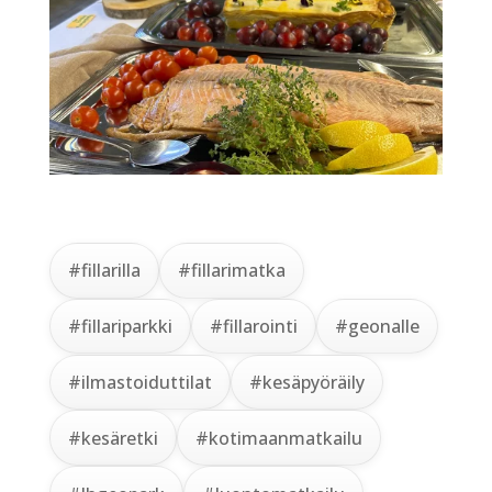
#fillarilla
#fillarimatka
#fillariparkki
#fillarointi
#geonalle
#ilmastoiduttilat
#kesäpyöräily
#kesäretki
#kotimaanmatkailu