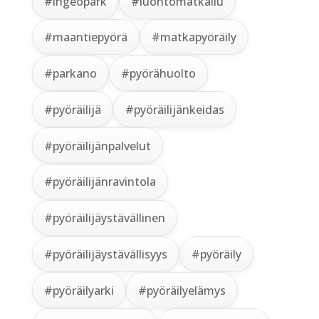
#lhgeopark
#luontomatkailu
#maantiepyörä
#matkapyöräily
#parkano
#pyörähuolto
#pyöräilijä
#pyöräilijänkeidas
#pyöräilijänpalvelut
#pyöräilijänravintola
#pyöräilijäystävällinen
#pyöräilijäystävällisyys
#pyöräily
#pyöräilyarki
#pyöräilyelämys