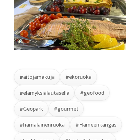
#aitojamakuja
#ekoruoka
#elämyksiälautasella
#geofood
#Geopark
#gourmet
#hämäläinenruoka
#Hämeenkangas