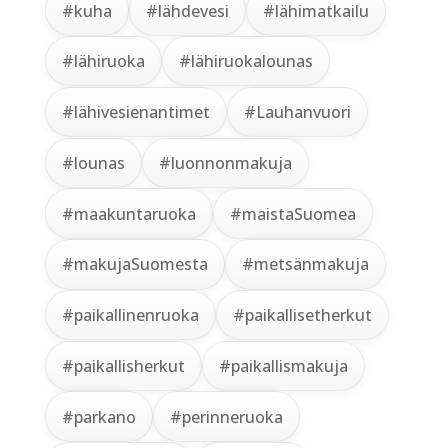
#kuha
#lähdevesi
#lähimatkailu
#lähiruoka
#lähiruokalounas
#lähivesienantimet
#Lauhanvuori
#lounas
#luonnonmakuja
#maakuntaruoka
#maistaSuomea
#makujaSuomesta
#metsänmakuja
#paikallinenruoka
#paikallisetherkut
#paikallisherkut
#paikallismakuja
#parkano
#perinneruoka