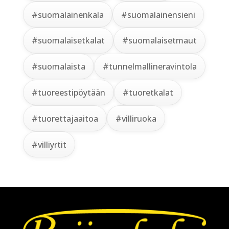
#suomalainenkala
#suomalainensieni
#suomalaisetkalat
#suomalaisetmaut
#suomalaista
#tunnelmallineravintola
#tuoreestipöytään
#tuoretkalat
#tuorettajaaitoa
#villiruoka
#villiyrtit