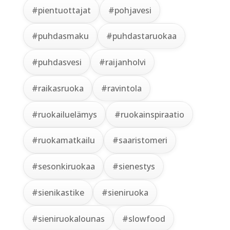
#pientuottajat
#pohjavesi
#puhdasmaku
#puhdastaruokaa
#puhdasvesi
#raijanholvi
#raikasruoka
#ravintola
#ruokailuelämys
#ruokainspiraatio
#ruokamatkailu
#saaristomeri
#sesonkiruokaa
#sienestys
#sienikastike
#sieniruoka
#sieniruokalounas
#slowfood