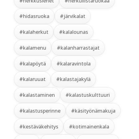
#herkkusienet
#herkullistaruokaa
#hidasruoka
#järvikalat
#kalaherkut
#kalalounas
#kalamenu
#kalanharrastajat
#kalapöytä
#kalaravintola
#kalaruuat
#kalastajakylä
#kalastaminen
#kalastuskulttuuri
#kalastusperinne
#käsityönämakuja
#kestäväkehitys
#kotimainenkala