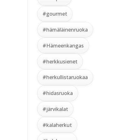
#gourmet
#hämäläinenruoka
#Hämeenkangas
#herkkusienet
#herkullistaruokaa
#hidasruoka
#järvikalat
#kalaherkut