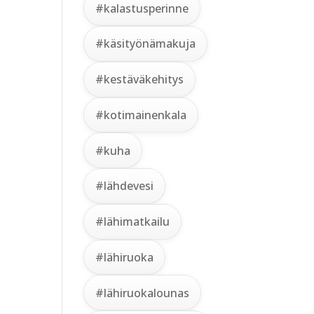
#kalastusperinne
#käsityönämakuja
#kestäväkehitys
#kotimainenkala
#kuha
#lähdevesi
#lähimatkailu
#lähiruoka
#lähiruokalounas