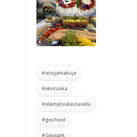
#aitojamakuja
#ekoruoka
#elämyksiälautasella
#geofood
#Geopark