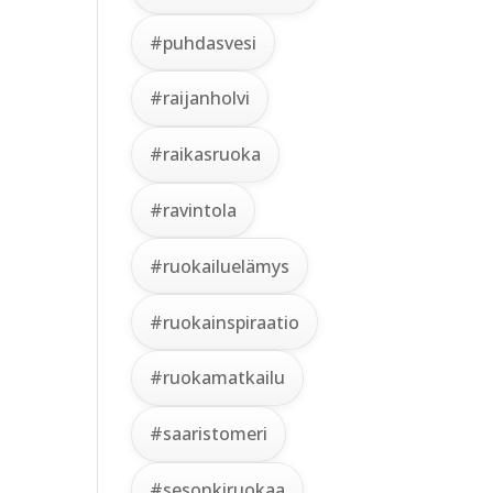
#puhdasvesi
#raijanholvi
#raikasruoka
#ravintola
#ruokailuelämys
#ruokainspiraatio
#ruokamatkailu
#saaristomeri
#sesonkiruokaa