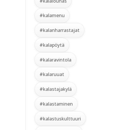
#kalalounas
#kalamenu
#kalanharrastajat
#kalapöytä
#kalaravintola
#kalaruuat
#kalastajakylä
#kalastaminen
#kalastuskulttuuri