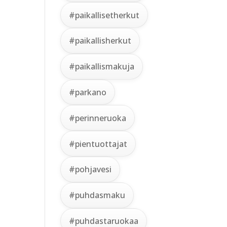
#paikallisetherkut
#paikallisherkut
#paikallismakuja
#parkano
#perinneruoka
#pientuottajat
#pohjavesi
#puhdasmaku
#puhdastaruokaa