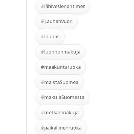
#lähivesienantimet
#Lauhanvuori
#lounas
#luonnonmakuja
#maakuntaruoka
#maistaSuomea
#makujaSuomesta
#metsänmakuja
#paikallinenruoka