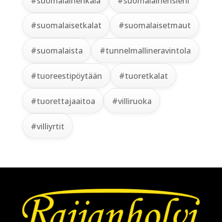
#suomalainenkala
#suomalainensieni
#suomalaisetkalat
#suomalaisetmaut
#suomalaista
#tunnelmallineravintola
#tuoreestipöytään
#tuoretkalat
#tuorettajaaitoa
#villiruoka
#villiyrtit