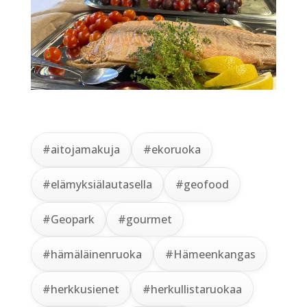
#aitojamakuja
#ekoruoka
#elämyksiälautasella
#geofood
#Geopark
#gourmet
#hämäläinenruoka
#Hämeenkangas
#herkkusienet
#herkullistaruokaa