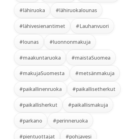
#lähiruoka
#lähiruokalounas
#lähivesienantimet
#Lauhanvuori
#lounas
#luonnonmakuja
#maakuntaruoka
#maistaSuomea
#makujaSuomesta
#metsänmakuja
#paikallinenruoka
#paikallisetherkut
#paikallisherkut
#paikallismakuja
#parkano
#perinneruoka
#pientuottajat
#pohjavesi