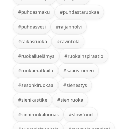
#puhdasmaku
#puhdastaruokaa
#puhdasvesi
#raijanholvi
#raikasruoka
#ravintola
#ruokailuelämys
#ruokainspiraatio
#ruokamatkailu
#saaristomeri
#sesonkiruokaa
#sienestys
#sienikastike
#sieniruoka
#sieniruokalounas
#slowfood