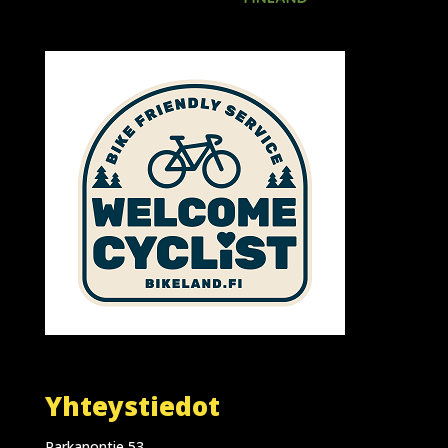
Yhteystiedot
Parkanontie 53