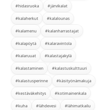
#hidasruoka
#järvikalat
#kalaherkut
#kalalounas
#kalamenu
#kalanharrastajat
#kalapöytä
#kalaravintola
#kalaruuat
#kalastajakylä
#kalastaminen
#kalastuskulttuuri
#kalastusperinne
#käsityönämakuja
#kestäväkehitys
#kotimainenkala
#kuha
#lähdevesi
#lähimatkailu