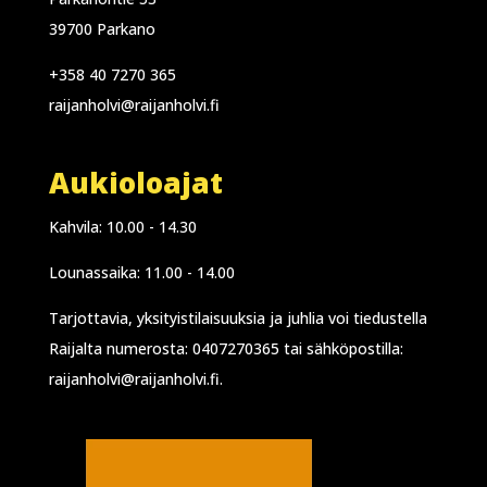
39700 Parkano
+358 40 7270 365
raijanholvi@raijanholvi.fi
Aukioloajat
Kahvila: 10.00 - 14.30
Lounassaika: 11.00 - 14.00
Tarjottavia, yksityistilaisuuksia ja juhlia voi tiedustella
Raijalta numerosta:
0407270365
tai sähköpostilla:
raijanholvi@raijanholvi.fi
.